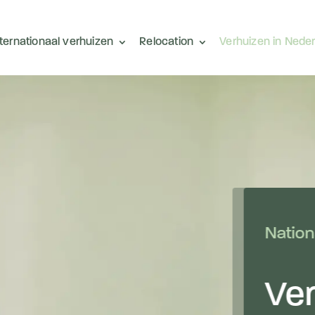
nternationaal verhuizen
Relocation
Verhuizen in Nede
Nation
Ve