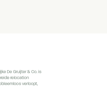
ke De Gruijter & Co. is
breide relocation
obleemloos verloopt,