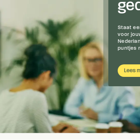
ge
Staat ee
voor jou
Nederlan
puntjes 
Lees 