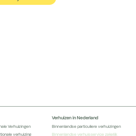
Verhuizen in Nederland
onale Verhuizingen
Binnenlandse particuliere verhuizingen
ationale verhuizing
Binnenlandse verhuisservice zakelijk