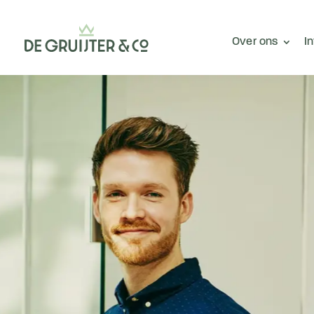
Over ons
I